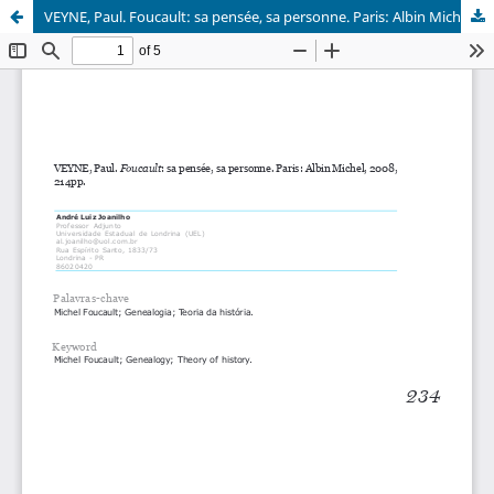
VEYNE, Paul. Foucault: sa pensée, sa personne. Paris: Albin Michel, 2008, 214pp.