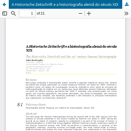
A Historische Zeitschrift e a historiografia alemã do século XIX