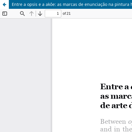
Entre a opsis e a akôe: as marcas de enunciação na pintura hi