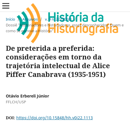
Início
/
Arquivos
/
v. 9 n. 22 (2016)
/
Dossiê "Historiadores e historiadoras, esses desconhecidos: Quem e
como se escreve a História"
De preterida a preferida:
considerações em torno da
trajetória intelectual de Alice
Piffer Canabrava (1935-1951)
Otávio Erbereli Júnior
FFLCH/USP
DOI:
https://doi.org/10.15848/hh.v0i22.1113