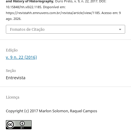
and History of Historiography
, Ouro Preto, v. 9, n. 22, 2017. DOI:
10.15848/hh.v0i22.1185. Disponível em:
https://revistahh.emnuvens.com.br/revista/article/view/1185. Acesso em: 9
ago. 2026.
Fomatos de Citação
Edição
v. 9 n. 22 (2016)
Seção
Entrevista
Licença
Copyright (c) 2017 Marlon Solomon, Raquel Campos