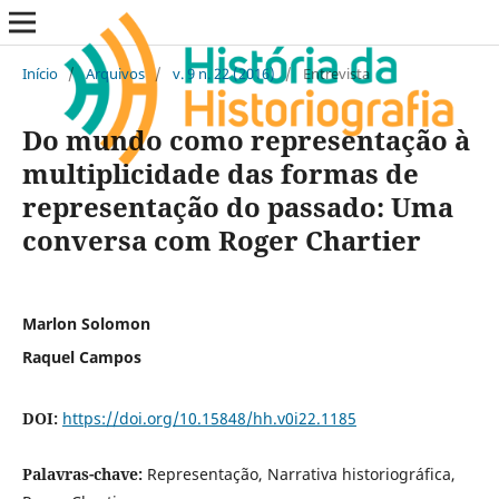
Início
/
Arquivos
/
v. 9 n. 22 (2016)
/
Entrevista
Do mundo como representação à
multiplicidade das formas de
representação do passado: Uma
conversa com Roger Chartier
Marlon Solomon
Raquel Campos
DOI:
https://doi.org/10.15848/hh.v0i22.1185
Palavras-chave:
Representação, Narrativa historiográfica,