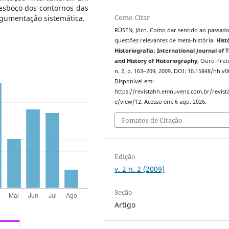
esboço dos contornos das
Como Citar
rgumentação sistemática.
RÜSEN, Jörn. Como dar sentido ao passado
questões relevantes de meta-história.
Hist
Historiografia: International Journal of 
and History of Historiography
, Ouro Preto
n. 2, p. 163–209, 2009. DOI: 10.15848/hh.v0i
Disponível em:
https://revistahh.emnuvens.com.br/revista
e/view/12. Acesso em: 6 ago. 2026.
Fomatos de Citação
Edição
v. 2 n. 2 (2009)
Seção
Artigo