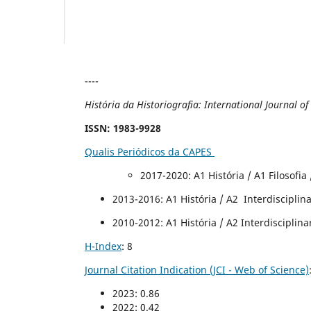
----
História da Historiografia: International Journal o
ISSN
: 1983-9928
Qualis Periódicos da CAPES
2017-2020
: A1 História / A1 Filosofi
2013-2016: A1 História / A2 Interdisciplinar
2010-2012: A1 História / A2 Interdisciplinar
H-Index
: 8
Journal Citation Indication (JCI - Web of Science)
2023: 0.86
2022: 0.42