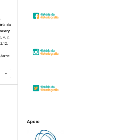
:
ória da
Theory
, v. 2,
2.12.
/articl
Apoio