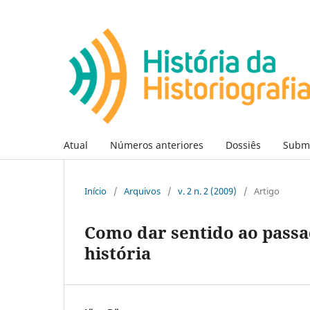
Atual
Números anteriores
Dossiês
Subm
Início
/
Arquivos
/
v. 2 n. 2 (2009)
/
Artigo
Como dar sentido ao passa
história