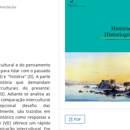
n-Herdecke
cultural e do pensamento
s para lidar com o passado
e “história” (II). A parte
história que demandam
culturais do presente:
I). Adiante se analisa as
 comparação intercultural
epcional desafio das
nalmente, são trazidos em
stórico como respostas a
PDF
e (VII) oferece um rápido
cação intercultural. Em