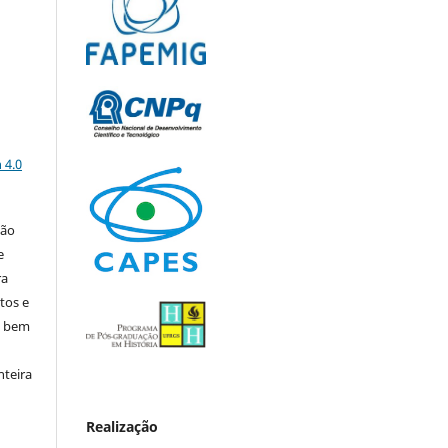
a
 4.0
ção
e
ra
tos e
, bem
nteira
Realização