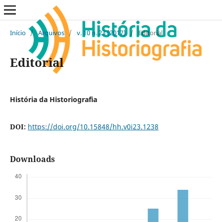
Início
/
Arquivos
/
v. 10 n. 23 (2017)
/
Editorial
Editorial
História da Historiografia
DOI:
https://doi.org/10.15848/hh.v0i23.1238
Downloads