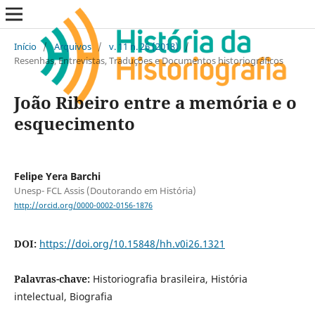
Início
/
Arquivos
/
v. 11 n. 26 (2018)
/
Resenhas, Entrevistas, Traduções e Documentos historiográficos
João Ribeiro entre a memória e o
esquecimento
Felipe Yera Barchi
Unesp- FCL Assis (Doutorando em História)
http://orcid.org/0000-0002-0156-1876
DOI:
https://doi.org/10.15848/hh.v0i26.1321
Palavras-chave:
Historiografia brasileira, História
intelectual, Biografia