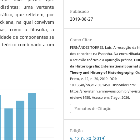
distintas: uma vertente
Publicado
gráfico, que refletem, por
2019-08-27
ckiana, na qual convivem
nas, como a filosofia, a
ersidade de componentes se
Como Citar
o teórico combinado a um
FERNÁNDEZ TORRES, Luis. A recepção da hi
dos conceitos na Espanha. Na encruzilhada
a reflexão teórica e a aplicação prática.
His
da Historiografia: International Journal 
Theory and History of Historiography
, O
Preto, v. 12, n. 30, 2019. DOI:
10.15848/hh.v12i30.1450. Disponível em:
https://revistahh.emnuvens.com.br/revista
e/view/1450. Acesso em: 7 ago. 2026.
Fomatos de Citação
Edição
v. 12 n. 30 (2019)