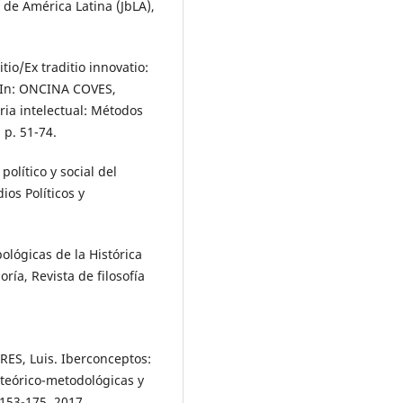
 de América Latina (JbLA),
io/Ex traditio innovatio:
. In: ONCINA COVES,
oria intelectual: Métodos
 p. 51-74.
olítico y social del
os Políticos y
lógicas de la Histórica
ría, Revista de filosofía
S, Luis. Iberconceptos:
 teórico-metodológicas y
153-175, 2017.