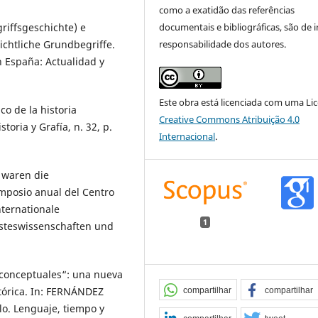
como a exatidão das referências
riffsgeschichte) e
documentais e bibliográficas, são de i
hichtliche Grundbegriffe.
responsabilidade dos autores.
en España: Actualidad y
Este obra está licenciada com uma Li
o de la historia
Creative Commons Atribuição 4.0
oria y Grafía, n. 32, p.
Internacional
.
 waren die
imposio anual del Centro
nternationale
1
steswissenschaften und
conceptuales“: una nueva
stórica. In: FERNÁNDEZ
compartilhar
compartilhar
o. Lenguaje, tiempo y