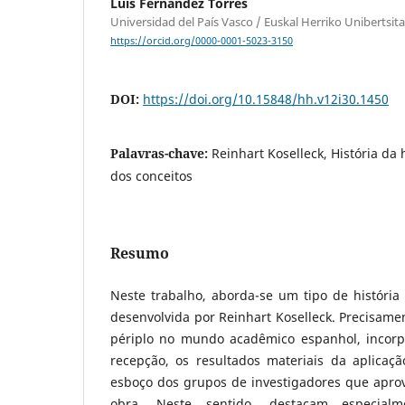
Luis Fernández Torres
Universidad del País Vasco / Euskal Herriko Unibertsit
https://orcid.org/0000-0001-5023-3150
DOI:
https://doi.org/10.15848/hh.v12i30.1450
Palavras-chave:
Reinhart Koselleck, História da h
dos conceitos
Resumo
Neste trabalho, aborda-se um tipo de história 
desenvolvida por Reinhart Koselleck. Precisamen
périplo no mundo acadêmico espanhol, incorp
recepção, os resultados materiais da aplica
esboço dos grupos de investigadores que aprov
obra. Neste sentido, destacam especialm