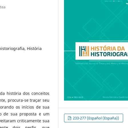
atea
istoriografia, História
da história dos conceitos
te, procura-se traçar seu
orando os inícios de sua
ção de sua proposta e um
233-277 (Español (España))
eitaram criticamente sua
ente dois perfis, que