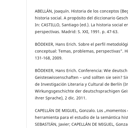
ABELLÁN, Joaquín. Historia de los conceptos (Beg
historia social. A propósito del diccionario Gesc
In: CASTILLO, Santiago (ed.). La historia social 
perspectivas. Madrid: S. XXI, 1991. p. 47-63.
BÖDEKER, Hans Erich. Sobre el perfil metodológic
conceptual: Temas, problemas, perspectivas”. Hist
131-168, 2009.
BÖDEKER, Hans Erich. Conferencia: Wie deutsch
Geisteswissenschaften – und sollten sie sein? S
de Investigación Literaria y Cultural de Berlín (I
Wirkungsgeschichte der deutschsprachigen Gei
ihrer Sprache), 2 dic. 2011.
CAPELLÁN DE MIGUEL, Gonzalo. Los „momentos 
herramienta para el estudio de la semántica hi
SEBASTIÁN, Javier; CAPELLÁN DE MIGUEL, Gonzal