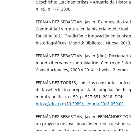
Geschichte Lateinamerikas = Anuario de Historia
n. 45, p. 1-7, 2008.
FERNÁNDEZ SEBASTIÁN, Javier. Ex innovatio tradit
Continuidad y ruptura en la historia intelectual
Faustino (ed.). Tradición e innovación en la hist
historiográficos. Madrid: Biblioteca Nueva, 2013.
FERNÁNDEZ SEBASTIÁN, Javier (dir.). Diccionario p
mundo iberoamericano. Madrid: Centro de Estudi
Constitucionales, 2009 y 2014. 11 vols., 2 tomos.
FERNÁNDEZ TORRES, Luis. Las constantes antropo
de Koselleck. Una propuesta de ampliación. Isego
moral y política, n. 59, p. 527-551, 2018. DOI:
https://doi.org/10.3989/isegoria.2018.059.09
FERNÁNDEZ SEBASTIÁN, Javier; FERNÁNDEZ TORRE
un proyecto de investigación en red: cuestiones
organizativas. Spagna contemporánea, n. 51, p. 