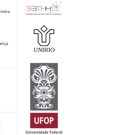
nteira
cença