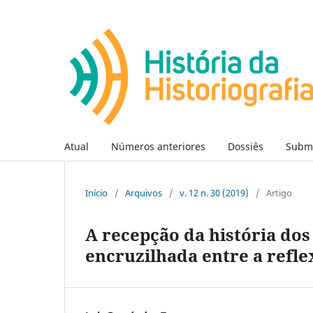
Atual
Números anteriores
Dossiês
Subm
Início
/
Arquivos
/
v. 12 n. 30 (2019)
/
Artigo
A recepção da história dos
encruzilhada entre a reflex