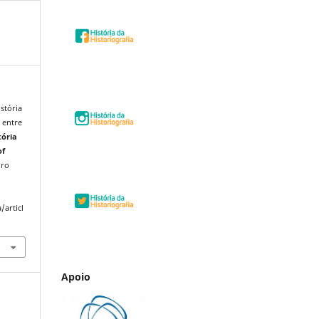
stória
 entre
tória
of
uro
/articl
Apoio