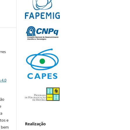
rres
a
 4.0
ção
e
ra
tos e
Realização
, bem