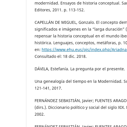
modernidad. Ensayos de historia conceptual. Sa
Editores, 2011. p. 113-152.
CAPELLÁN DE MIGUEL, Gonzalo. El concepto dem
significados e imágenes en la “larga duración”
repensar la historia conceptual en el mundo ib
histórica. Lenguajes, conceptos, metáforas, p. 1
en:
https://www.ehu.eus/ojs/index.php/Ariadna/
Consultado el: 18 dic. 2018.
DÁVILA, Estefanía. La pregunta por el presente.
Una genealogía del tiempo en la Modernidad. Soci
121-141, 2017.
FERNÁNDEZ SEBASTIÁN, Javier; FUENTES ARAGON
(dirs.). Diccionario político y social del siglo XIX
2002.
FERNÁNDEZ SEBASTIÁN, Javier; FUENTES ARAGONÉ