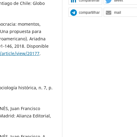
compartilhar
tweet
ntiago de Chile: Globo
compartilhar
mail
ocracia: momentos,
 (Una propuesta para
eroamericano). Ariadna
01-146, 2018. Disponible
article/view/20177
.
ología histórica, n. 7, p.
ÉS, Juan Francisco
. Madrid: Alianza Editorial,
S, Juan Francisco. A