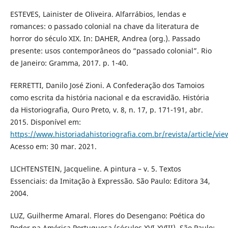
ESTEVES, Lainister de Oliveira. Alfarrábios, lendas e
romances: o passado colonial na chave da literatura de
horror do século XIX. In: DAHER, Andrea (org.). Passado
presente: usos contemporâneos do “passado colonial”. Rio
de Janeiro: Gramma, 2017. p. 1-40.
FERRETTI, Danilo José Zioni. A Confederação dos Tamoios
como escrita da história nacional e da escravidão. História
da Historiografia, Ouro Preto, v. 8, n. 17, p. 171-191, abr.
2015. Disponível em:
https://www.historiadahistoriografia.com.br/revista/article/vi
Acesso em: 30 mar. 2021.
LICHTENSTEIN, Jacqueline. A pintura – v. 5. Textos
Essenciais: da Imitação à Expressão. São Paulo: Editora 34,
2004.
LUZ, Guilherme Amaral. Flores do Desengano: Poética do
Poder na América Portuguesa (séculos XVI-XVIII). São Paulo: