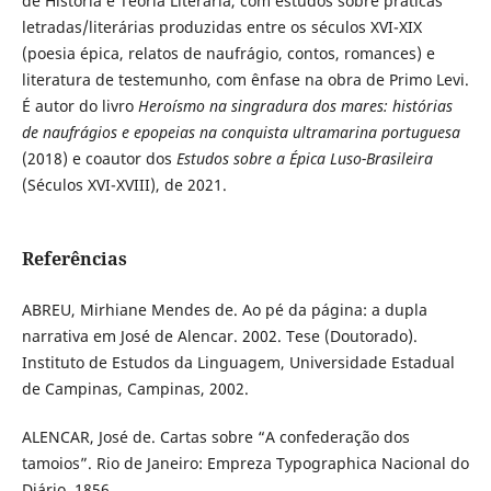
de História e Teoria Literária, com estudos sobre práticas
letradas/literárias produzidas entre os séculos XVI-XIX
(poesia épica, relatos de naufrágio, contos, romances) e
literatura de testemunho, com ênfase na obra de Primo Levi.
É autor do livro
Heroísmo na singradura dos mares: histórias
de naufrágios e epopeias na conquista ultramarina portuguesa
(2018) e coautor dos
Estudos sobre a Épica Luso-Brasileira
(Séculos XVI-XVIII), de 2021.
Referências
ABREU, Mirhiane Mendes de. Ao pé da página: a dupla
narrativa em José de Alencar. 2002. Tese (Doutorado).
Instituto de Estudos da Linguagem, Universidade Estadual
de Campinas, Campinas, 2002.
ALENCAR, José de. Cartas sobre “A confederação dos
tamoios”. Rio de Janeiro: Empreza Typographica Nacional do
Diário, 1856.