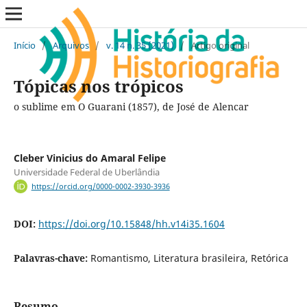
Início
/
Arquivos
/
v. 14 n. 35 (2021)
/
Artigo original
Tópicas nos trópicos
o sublime em O Guarani (1857), de José de Alencar
Cleber Vinicius do Amaral Felipe
Universidade Federal de Uberlândia
https://orcid.org/0000-0002-3930-3936
DOI:
https://doi.org/10.15848/hh.v14i35.1604
Palavras-chave:
Romantismo, Literatura brasileira, Retórica
Resumo