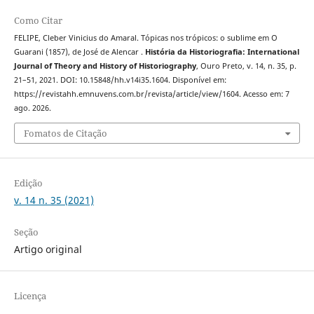
Como Citar
FELIPE, Cleber Vinicius do Amaral. Tópicas nos trópicos: o sublime em O
Guarani (1857), de José de Alencar .
História da Historiografia: International
Journal of Theory and History of Historiography
, Ouro Preto, v. 14, n. 35, p.
21–51, 2021. DOI: 10.15848/hh.v14i35.1604. Disponível em:
https://revistahh.emnuvens.com.br/revista/article/view/1604. Acesso em: 7
ago. 2026.
Fomatos de Citação
Edição
v. 14 n. 35 (2021)
Seção
Artigo original
Licença