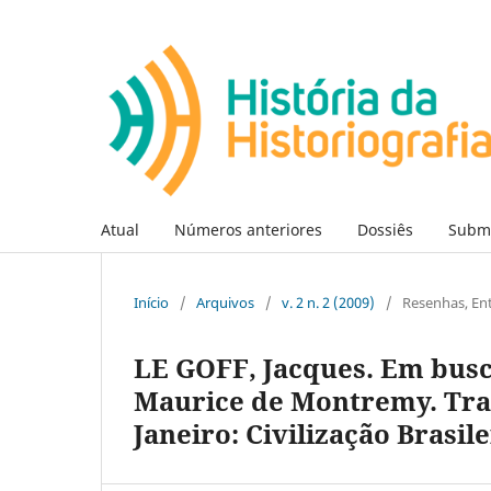
Atual
Números anteriores
Dossiês
Subm
Início
/
Arquivos
/
v. 2 n. 2 (2009)
/
Resenhas, Ent
LE GOFF, Jacques. Em busc
Maurice de Montremy. Trad
Janeiro: Civilização Brasile