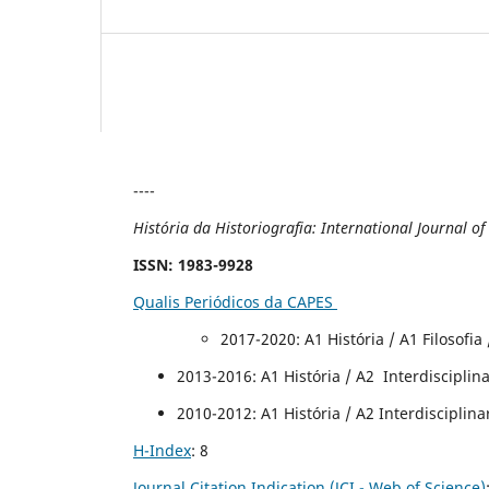
----
História da Historiografia: International Journal o
ISSN
: 1983-9928
Qualis Periódicos da CAPES
2017-2020
: A1 História / A1 Filosofi
2013-2016: A1 História / A2 Interdisciplinar
2010-2012: A1 História / A2 Interdisciplinar
H-Index
: 8
Journal Citation Indication (JCI - Web of Science)