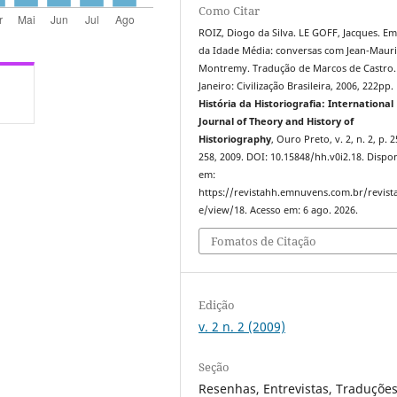
Como Citar
ROIZ, Diogo da Silva. LE GOFF, Jacques. E
da Idade Média: conversas com Jean-Mauri
Montremy. Tradução de Marcos de Castro.
Janeiro: Civilização Brasileira, 2006, 222pp.
História da Historiografia: International
Journal of Theory and History of
Historiography
, Ouro Preto, v. 2, n. 2, p. 
258, 2009. DOI: 10.15848/hh.v0i2.18. Dispo
em:
https://revistahh.emnuvens.com.br/revista
e/view/18. Acesso em: 6 ago. 2026.
Fomatos de Citação
Edição
v. 2 n. 2 (2009)
Seção
Resenhas, Entrevistas, Traduções