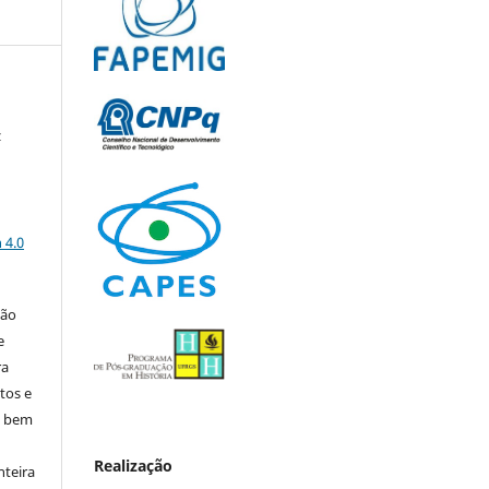
z
a
 4.0
ção
e
ra
tos e
, bem
Realização
nteira