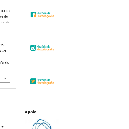
m busca
ce de
 Rio de
252–
nível
/articl
Apoio
 e