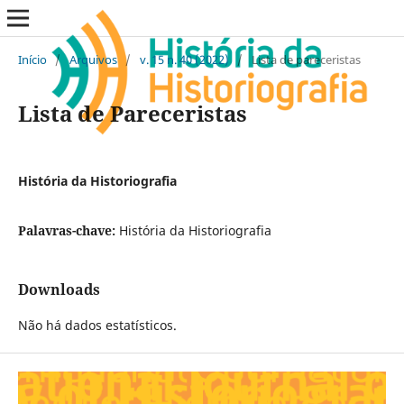
Início
/
Arquivos
/
v. 15 n. 40 (2022)
/
Lista de pareceristas
Lista de Pareceristas
História da Historiografia
Palavras-chave:
História da Historiografia
Downloads
Não há dados estatísticos.