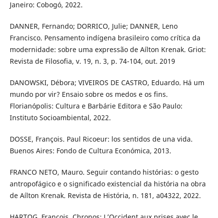
Janeiro: Cobogó, 2022.
DANNER, Fernando; DORRICO, Julie; DANNER, Leno
Francisco. Pensamento indígena brasileiro como crítica da
modernidade: sobre uma expressão de Aílton Krenak. Griot:
Revista de Filosofia, v. 19, n. 3, p. 74-104, out. 2019
DANOWSKI, Débora; VIVEIROS DE CASTRO, Eduardo. Há um
mundo por vir? Ensaio sobre os medos e os fins.
Florianópolis: Cultura e Barbárie Editora e São Paulo:
Instituto Socioambiental, 2022.
DOSSE, François. Paul Ricoeur: los sentidos de una vida.
Buenos Aires: Fondo de Cultura Económica, 2013.
FRANCO NETO, Mauro. Seguir contando histórias: o gesto
antropofágico e o significado existencial da história na obra
de Aílton Krenak. Revista de História, n. 181, a04322, 2022.
HARTOG, François. Chronos: L’Occident aux prises avec le