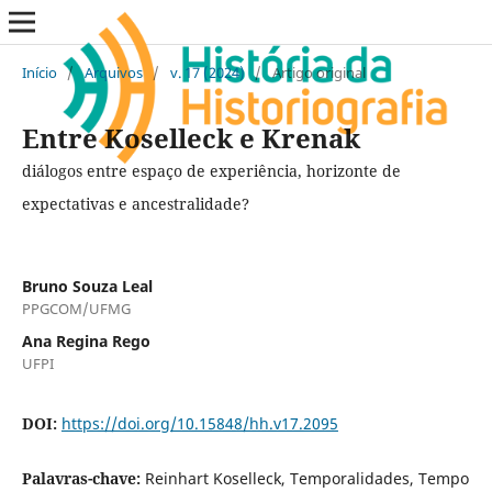
Início
/
Arquivos
/
v. 17 (2024)
/
Artigo original
Entre Koselleck e Krenak
diálogos entre espaço de experiência, horizonte de
expectativas e ancestralidade?
Bruno Souza Leal
PPGCOM/UFMG
Ana Regina Rego
UFPI
DOI:
https://doi.org/10.15848/hh.v17.2095
Palavras-chave:
Reinhart Koselleck, Temporalidades, Tempo