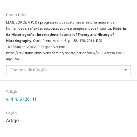
Como Citar
LEME LOPES, A P. Da progressão dos costumes à história natural da
humanidade: reflexões escocesas sobre a temporalidade histórica.
História
da Historiografia: International Journal of Theory and History of
Historiography
, Ouro Preto, v. 4, n. 6, p. 158–170, 2011. DOI:
10.15848/hh.v0i6.210. Disponível em:
https://revistahh.emnuvens.com.br/revista/article/view/210. Acesso em: 6
ago. 2026.
Fomatos de Citação
Edição
v. 4 n. 6 (2011)
Seção
Artigo