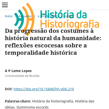
Início
/
Arquivos
/
v. 4 n. 6 (2011)
/
Artigo
Da progressão dos costumes à
história natural da humanidade:
reflexões escocesas sobre a
temporalidade histórica
A P Leme Lopes
Universidade de Brasília
DOI:
https://doi.org/10.15848/hh.v0i6.210
Palavras-chave:
História da historiografia, História das
idéias, Iluminismo escocês