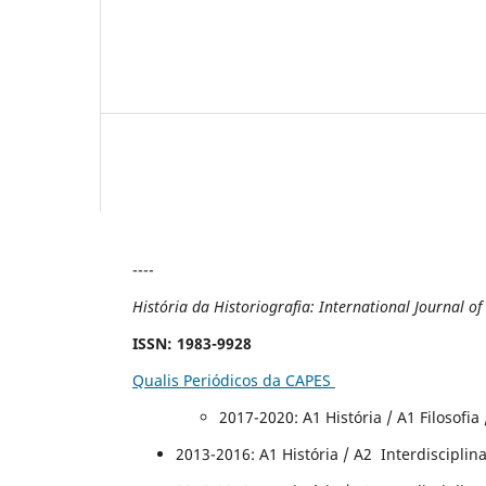
----
História da Historiografia: International Journal o
ISSN
: 1983-9928
Qualis Periódicos da CAPES
2017-2020
: A1 História / A1 Filosofi
2013-2016: A1 História / A2 Interdisciplinar