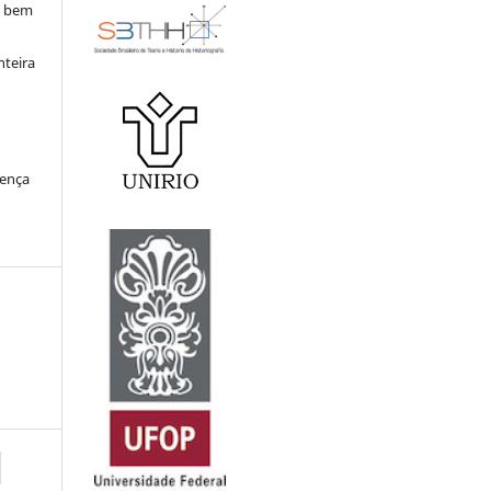
, bem
nteira
cença