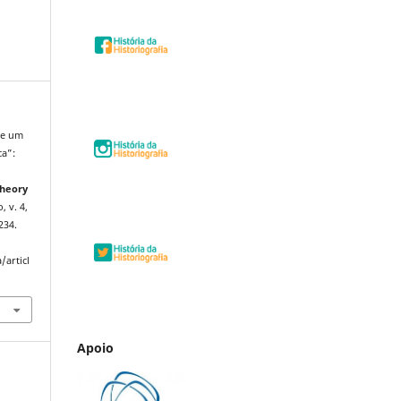
de um
ca”:
Theory
, v. 4,
234.
/articl
Apoio