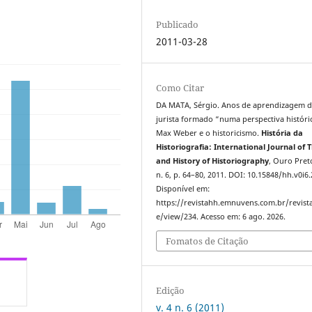
Publicado
2011-03-28
Como Citar
DA MATA, Sérgio. Anos de aprendizagem 
jurista formado “numa perspectiva históri
Max Weber e o historicismo.
História da
Historiografia: International Journal of 
and History of Historiography
, Ouro Preto
n. 6, p. 64–80, 2011. DOI: 10.15848/hh.v0i6.
Disponível em:
https://revistahh.emnuvens.com.br/revista
e/view/234. Acesso em: 6 ago. 2026.
Fomatos de Citação
Edição
v. 4 n. 6 (2011)