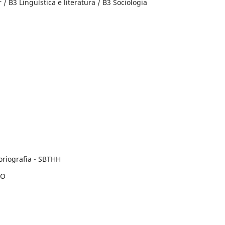
 / B3 Linguística e literatura / B3 Sociologia
:
toriografia - SBTHH
IO