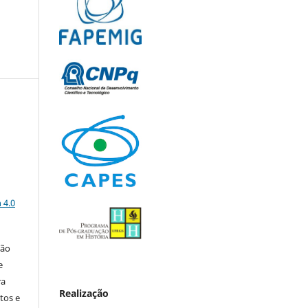
"
a
 4.0
ção
e
ra
Realização
tos e