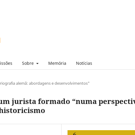
issões
Sobre
Memória
Notícias
oriografia alemã: abordagens e desenvolvimentos"
um jurista formado “numa perspecti
historicismo