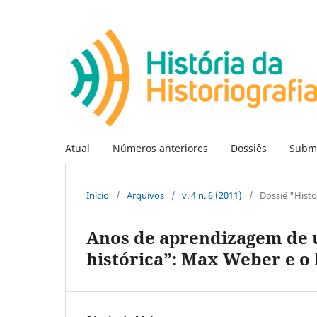
Atual
Números anteriores
Dossiês
Subm
Início
/
Arquivos
/
v. 4 n. 6 (2011)
/
Dossiê "Hist
Anos de aprendizagem de 
histórica”: Max Weber e o 