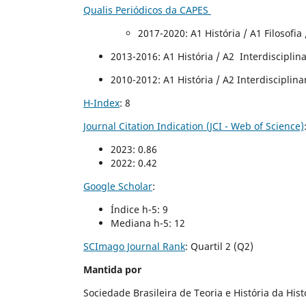
Qualis Periódicos da CAPES
2017-2020
: A1 História / A1 Filosofi
2013-2016: A1 História / A2 Interdisciplinar
2010-2012: A1 História / A2 Interdisciplinar
H-Index
: 8
Journal Citation Indication (JCI - Web of Science)
2023: 0.86
2022: 0.42
Google Scholar
:
Índice h-5: 9
Mediana h-5: 12
SCImago Journal Rank
:
Quartil 2 (Q2)
Mantida por
Sociedade Brasileira de Teoria e História da His