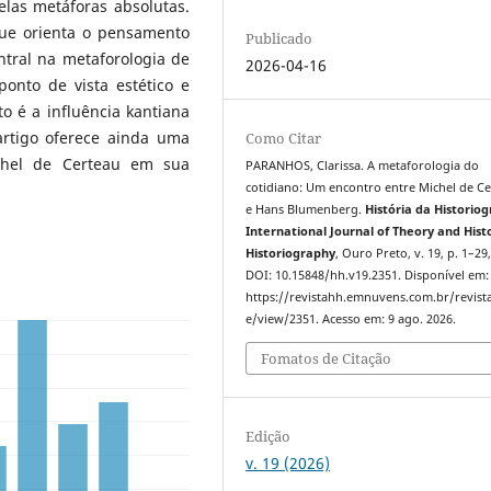
elas metáforas absolutas.
que orienta o pensamento
Publicado
ntral na metaforologia de
2026-04-16
onto de vista estético e
to é a influência kantiana
artigo oferece ainda uma
Como Citar
chel de Certeau em sua
PARANHOS, Clarissa. A metaforologia do
cotidiano: Um encontro entre Michel de C
e Hans Blumenberg.
História da Historiog
International Journal of Theory and Hist
Historiography
, Ouro Preto, v. 19, p. 1–29
DOI: 10.15848/hh.v19.2351. Disponível em:
https://revistahh.emnuvens.com.br/revista
e/view/2351. Acesso em: 9 ago. 2026.
Fomatos de Citação
Edição
v. 19 (2026)