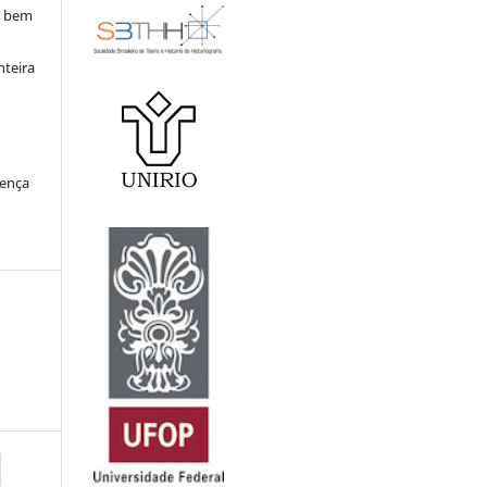
, bem
nteira
cença