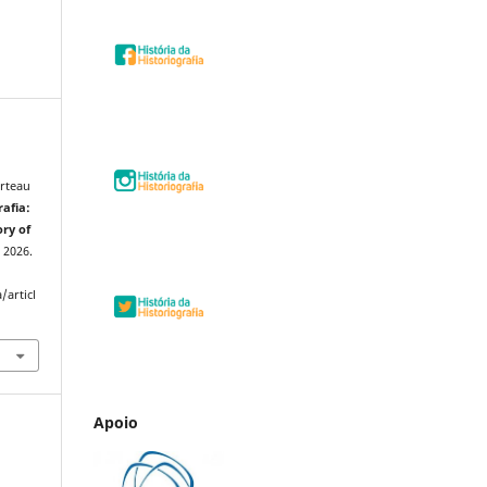
erteau
rafia:
ory of
, 2026.
/articl
Apoio