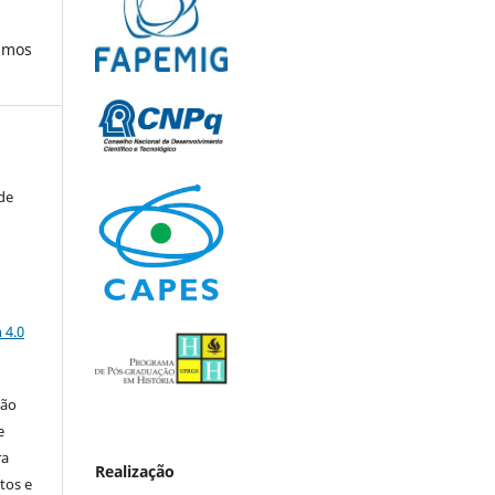
ismos
de
a
 4.0
ção
e
ra
Realização
tos e