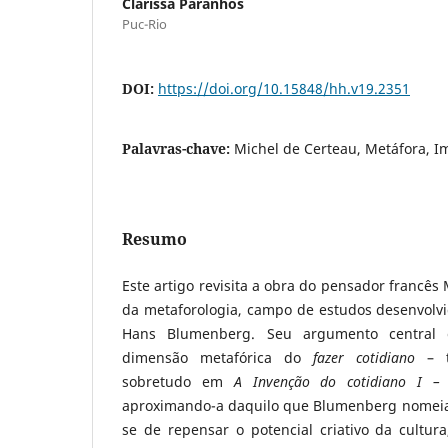
Clarissa Paranhos
Puc-Rio
DOI:
https://doi.org/10.15848/hh.v19.2351
Palavras-chave:
Michel de Certeau, Metáfora, 
Resumo
Este artigo revisita a obra do pensador francês 
da metaforologia, campo de estudos desenvolv
Hans Blumenberg. Seu argumento central 
dimensão metafórica do
fazer cotidiano
– t
sobretudo em
A Invenção do cotidiano I – 
aproximando-a daquilo que Blumenberg nomei
se de repensar o potencial criativo da cultur