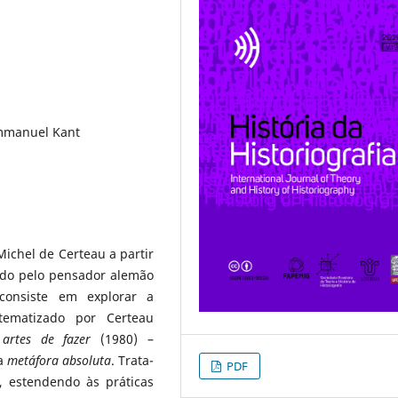
Immanuel Kant
Michel de Certeau a partir
ido pelo pensador alemão
consiste em explorar a
ematizado por Certeau
artes de fazer
(1980) –
a
metáfora absoluta
. Trata-
PDF
a, estendendo às práticas