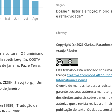
Seção
Dossiê ''História e ficção: hibrid
e reflexividade''
Licença
Copyright (c) 2026 Clarissa Paranhos 
Araújo Ribeiro
a cultural: O Iluminismo
lisabeth Levy. In: COSTA
 de Janeiro: Paz e Terra,
Este trabalho está licenciado sob um
licença
Creative Commons Attribution
International License
.
ZIZEK, Slavoj (org.), Um
O envio de manuscrito para a revista
o de Janeiro:
garante aos seus autores a manuten
dos direitos autorais sobre o mesmo 
autoriza que a revista realize a primei
on (1959). Tradução de
publicação do texto. Os dados, concei
 Press, 2001.