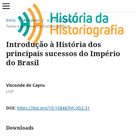
Início
/
Arquivos
/
v. 2 n. 2 (2009)
/
Texto e documento historiográfico
Introdução à História dos
principais sucessos do Império
do Brasil
Visconde de Cayru
USP
DOI:
https://doi.org/10.15848/hh.v0i2.31
Downloads