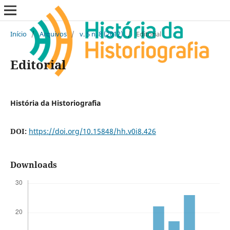
Início
/
Arquivos
/
v. 5 n. 8 (2012)
/
Editorial
Editorial
História da Historiografia
DOI:
https://doi.org/10.15848/hh.v0i8.426
Downloads