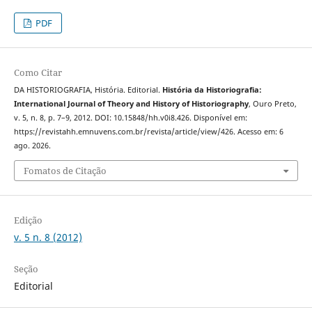
PDF
Como Citar
DA HISTORIOGRAFIA, História. Editorial.
História da Historiografia:
International Journal of Theory and History of Historiography
, Ouro Preto,
v. 5, n. 8, p. 7–9, 2012. DOI: 10.15848/hh.v0i8.426. Disponível em:
https://revistahh.emnuvens.com.br/revista/article/view/426. Acesso em: 6
ago. 2026.
Fomatos de Citação
Edição
v. 5 n. 8 (2012)
Seção
Editorial