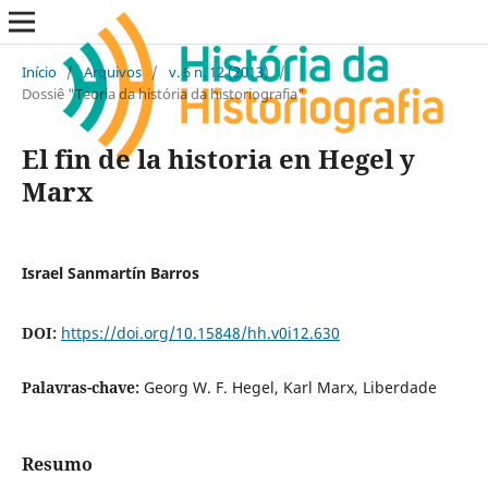
Início
/
Arquivos
/
v. 6 n. 12 (2013)
/
Dossiê "Teoria da história da historiografia"
El fin de la historia en Hegel y
Marx
Israel Sanmartín Barros
DOI:
https://doi.org/10.15848/hh.v0i12.630
Palavras-chave:
Georg W. F. Hegel, Karl Marx, Liberdade
Resumo