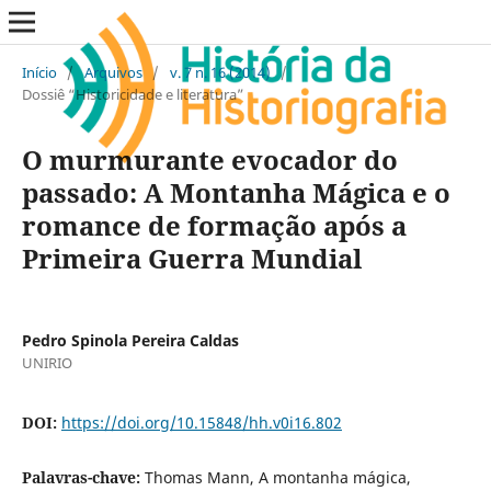
Início
/
Arquivos
/
v. 7 n. 16 (2014)
/
Dossiê “Historicidade e literatura”
O murmurante evocador do
passado: A Montanha Mágica e o
romance de formação após a
Primeira Guerra Mundial
Pedro Spinola Pereira Caldas
UNIRIO
DOI:
https://doi.org/10.15848/hh.v0i16.802
Palavras-chave:
Thomas Mann, A montanha mágica,