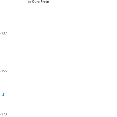
-137
-155
and
-173