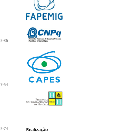
15-36
37-54
55-74
Realização