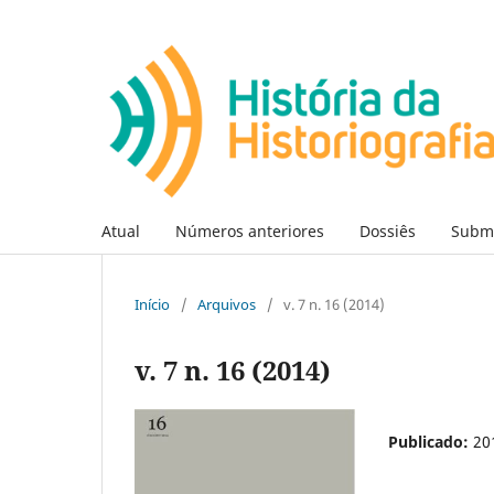
Atual
Números anteriores
Dossiês
Subm
Início
/
Arquivos
/
v. 7 n. 16 (2014)
v. 7 n. 16 (2014)
Publicado:
20