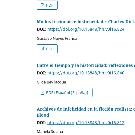
PDF
Modos ficcionais e historicidade: Charles Di
DOI:
https://doi.org/10.15848/hh.v0i16.824
Gustavo Naves Franco
PDF
Entre el tiempo y la historicidad: reflexiones
DOI:
https://doi.org/10.15848/hh.v0i16.840
Gilda Bevilacqua
PDF (Español (España))
Archivos de infelicidad en la ficción realista
Blood
DOI:
https://doi.org/10.15848/hh.v0i16.812
Mariela Solana