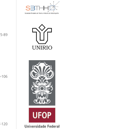
75-89
-106
-120