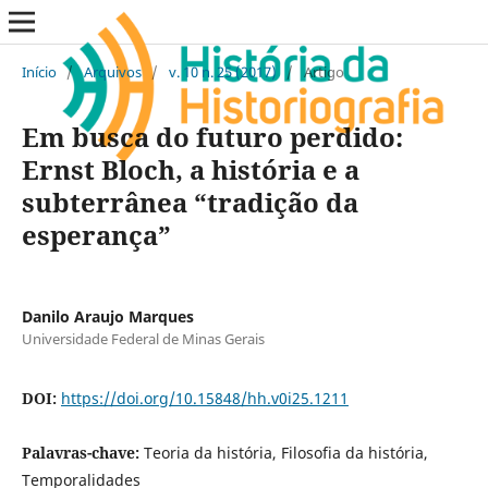
Início
/
Arquivos
/
v. 10 n. 25 (2017)
/
Artigo
Em busca do futuro perdido:
Ernst Bloch, a história e a
subterrânea “tradição da
esperança”
Danilo Araujo Marques
Universidade Federal de Minas Gerais
DOI:
https://doi.org/10.15848/hh.v0i25.1211
Palavras-chave:
Teoria da história, Filosofia da história,
Temporalidades