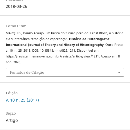
2018-03-26
Como Citar
MARQUES, Danilo Araujo. Em busca do futuro perdido: Ernst Bloch, a história
e a subterrânea “tradição da esperança”.
História da Historiografia:
International Journal of Theory and History of Historiography
, Ouro Preto,
v. 10, n. 25, 2018. DOI: 10.15848/hh.v0i25.1211. Disponível em:
https://revistahh.emnuvens.com.br/revista/article/view/1211. Acesso em: 8
ago. 2026.
Fomatos de Citação
Edição
v. 10 n. 25 (2017)
Seção
Artigo