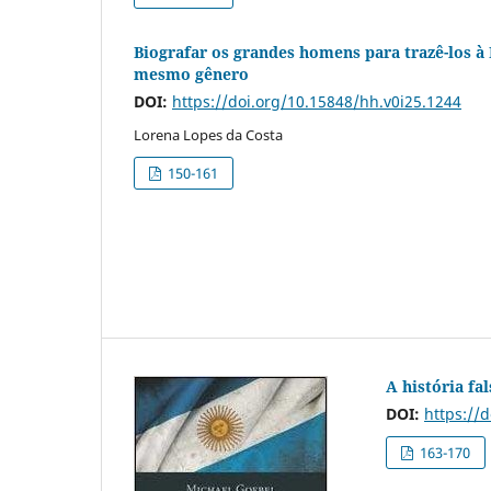
Biografar os grandes homens para trazê-los à
mesmo gênero
DOI:
https://doi.org/10.15848/hh.v0i25.1244
Lorena Lopes da Costa
150-161
A história fa
DOI:
https://
163-170