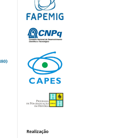
880)
o
Realização