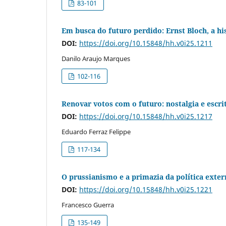
83-101
Em busca do futuro perdido: Ernst Bloch, a hi
DOI:
https://doi.org/10.15848/hh.v0i25.1211
Danilo Araujo Marques
102-116
Renovar votos com o futuro: nostalgia e escrit
DOI:
https://doi.org/10.15848/hh.v0i25.1217
Eduardo Ferraz Felippe
117-134
O prussianismo e a primazia da política exte
DOI:
https://doi.org/10.15848/hh.v0i25.1221
Francesco Guerra
135-149