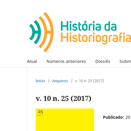
Atual
Números anteriores
Dossiês
Subm
Início
/
Arquivos
/
v. 10 n. 25 (2017)
v. 10 n. 25 (2017)
Publicado:
20