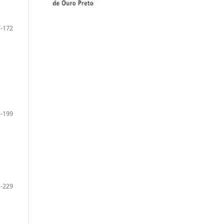
-172
-199
-229