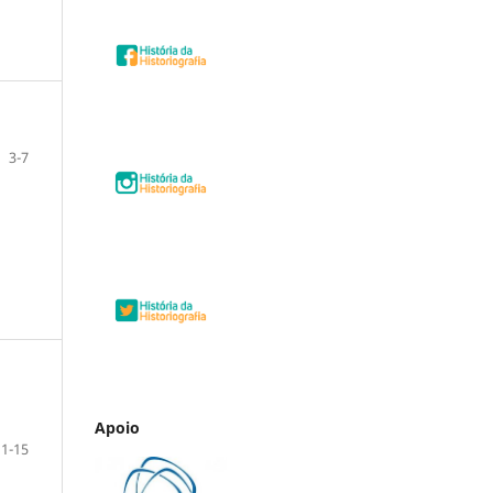
3-7
Apoio
11-15