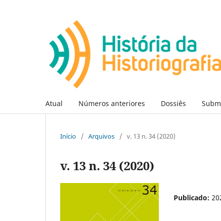
Atual
Números anteriores
Dossiês
Subm
Início
/
Arquivos
/
v. 13 n. 34 (2020)
v. 13 n. 34 (2020)
Publicado:
20