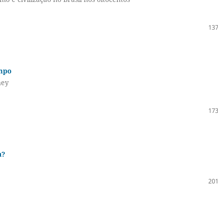
137
empo
ney
173
a?
201