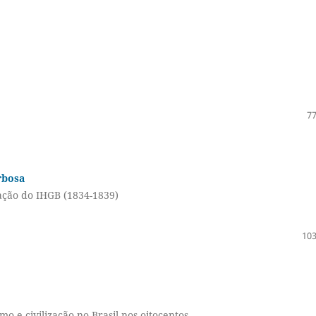
77
rbosa
iação do IHGB (1834-1839)
103
mo e civilização no Brasil nos oitocentos