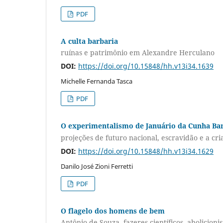
PDF
A culta barbaria
ruínas e patrimônio em Alexandre Herculano
DOI:
https://doi.org/10.15848/hh.v13i34.1639
Michelle Fernanda Tasca
PDF
O experimentalismo de Januário da Cunha Ba
projeções de futuro nacional, escravidão e a cr
DOI:
https://doi.org/10.15848/hh.v13i34.1629
Danilo José Zioni Ferretti
PDF
O flagelo dos homens de bem
Antônio de Souza, fazeres científicos, abolicionis