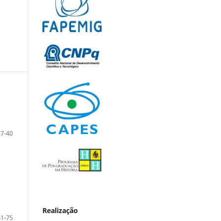
17-40
Realização
41-75